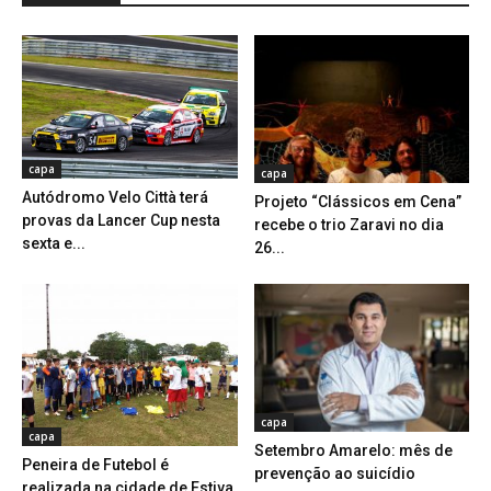
capa
capa
Autódromo Velo Città terá
Projeto “Clássicos em Cena”
provas da Lancer Cup nesta
recebe o trio Zaravi no dia
sexta e...
26...
capa
capa
Setembro Amarelo: mês de
Peneira de Futebol é
prevenção ao suicídio
realizada na cidade de Estiva