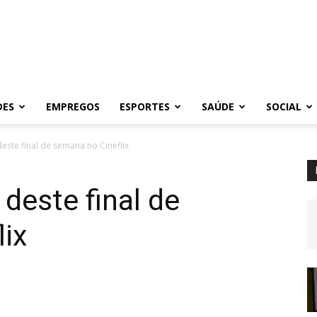
DES
EMPREGOS
ESPORTES
SAÚDE
SOCIAL
deste final de semana no Cineflix
 deste final de
ix