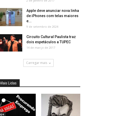
2 de janeiro de 2017
Apple deve anunciar nova linha
de iPhones com telas maiores
e...
9 de setembro de 2024
Circuito Cultural Paulista traz
dois espetáculos a TUPEC
14 de março de 2017
Carregar mais
Mais Lidas
apa