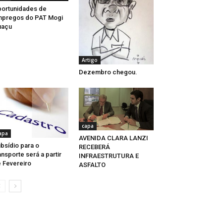
ortunidades de
mpregos do PAT Mogi
uaçu
Artigo
Dezembro chegou.
capa
apa
AVENIDA CLARA LANZI
bsídio para o
RECEBERÁ
ansporte será a partir
INFRAESTRUTURA E
 Fevereiro
ASFALTO