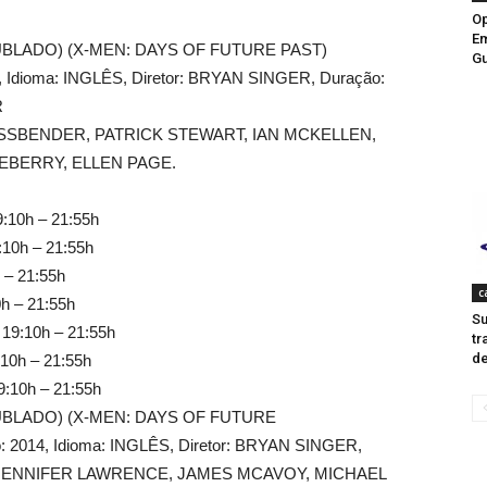
Op
E
UBLADO) (X-MEN: DAYS OF FUTURE PAST)
G
14, Idioma: INGLÊS, Diretor: BRYAN SINGER, Duração:
R
SSBENDER, PATRICK STEWART, IAN MCKELLEN,
EBERRY, ELLEN PAGE.
9:10h – 21:55h
:10h – 21:55h
 – 21:55h
c
0h – 21:55h
Su
 19:10h – 21:55h
tr
de
:10h – 21:55h
9:10h – 21:55h
UBLADO) (X-MEN: DAYS OF FUTURE
o: 2014, Idioma: INGLÊS, Diretor: BRYAN SINGER,
N, JENNIFER LAWRENCE, JAMES MCAVOY, MICHAEL