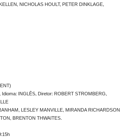
KELLEN, NICHOLAS HOULT, PETER DINKLAGE,
CENT)
014, Idioma: INGLÊS, Diretor: ROBERT STROMBERG,
ELLE
RANHAM, LESLEY MANVILLE, MIRANDA RICHARDSON
NTON, BRENTON THWAITES.
9:15h