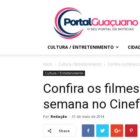
Portal
Guaçuano
CULTURA / ENTRETENIMENTO
CIDA
Início
Cultura / Entretenimento
Confira os filmes 
Cultura / Entretenimento
Confira os filmes
semana no Cinefl
Por
Redação
-
31 de maio de 2014
Share