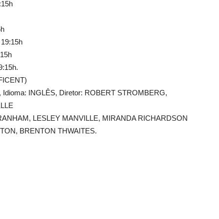
:15h
5h
 19:15h
:15h
9:15h.
FICENT)
014, Idioma: INGLÊS, Diretor: ROBERT STROMBERG,
ELLE
RANHAM, LESLEY MANVILLE, MIRANDA RICHARDSON
NTON, BRENTON THWAITES.