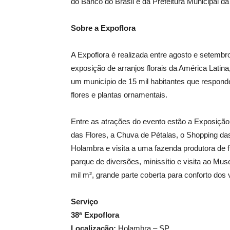
do Banco do Brasil e da Prefeitura Municipal da
Sobre a Expoflora
A Expoflora é realizada entre agosto e setembr
exposição de arranjos florais da América Latin
um município de 15 mil habitantes que respond
flores e plantas ornamentais.
Entre as atrações do evento estão a Exposição
das Flores, a Chuva de Pétalas, o Shopping das F
Holambra e visita a uma fazenda produtora de fl
parque de diversões, minissítio e visita ao M
mil m², grande parte coberta para conforto dos v
Serviço
38ª Expoflora
Localização:
Holambra – SP