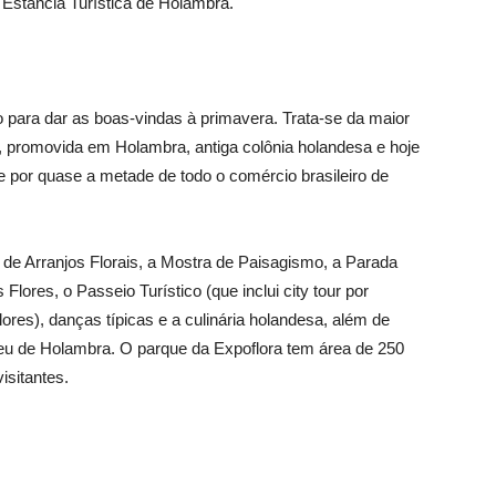
 Estância Turística de Holambra.
o para dar as boas-vindas à primavera. Trata-se da maior
a, promovida em Holambra, antiga colônia holandesa e hoje
e por quase a metade de todo o comércio brasileiro de
 de Arranjos Florais, a Mostra de Paisagismo, a Parada
lores, o Passeio Turístico (que inclui city tour por
ores), danças típicas e a culinária holandesa, além de
useu de Holambra. O parque da Expoflora tem área de 250
isitantes.