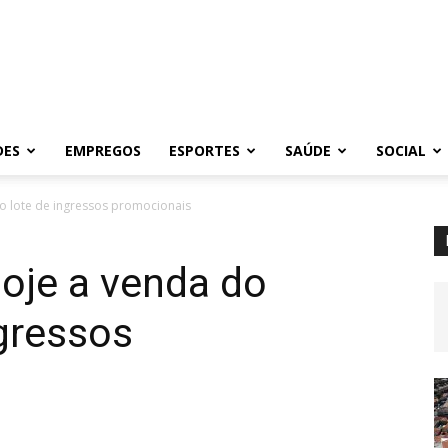
DES
EMPREGOS
ESPORTES
SAÚDE
SOCIAL
imo lote de ingressos promocionais
hoje a venda do
ngressos