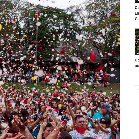
c
Co
E
Gu
c
Co
ao