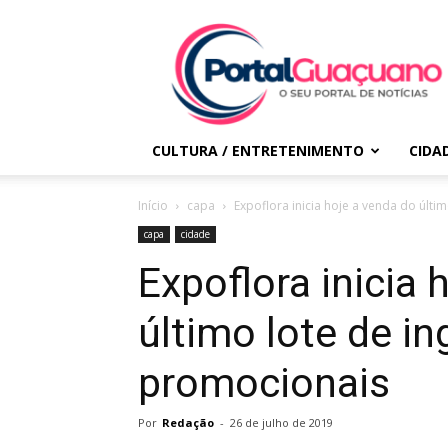
Portal
Guaçuano
CULTURA / ENTRETENIMENTO
CIDA
Início
capa
Expoflora inicia hoje a venda do últ
capa
cidade
Expoflora inicia 
último lote de i
promocionais
Por
Redação
-
26 de julho de 2019