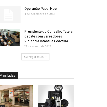
Operação Papai Noel
4 de dezembro de 2013
Presidente do Conselho Tutelar
debate com vereadores
Violência Infantil e Pedófilia
28 de março de 2017
Carregar mais
Mais Lidas
capa