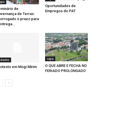
apa
Oportunidades de
minário de
Empregos do PAT
vernança de Terras:
orrogado o prazo para
entrega...
capa
idades
O QUE ABRE E FECHA NO
otesto em Mogi Mirim
FERIADO PROLONGADO