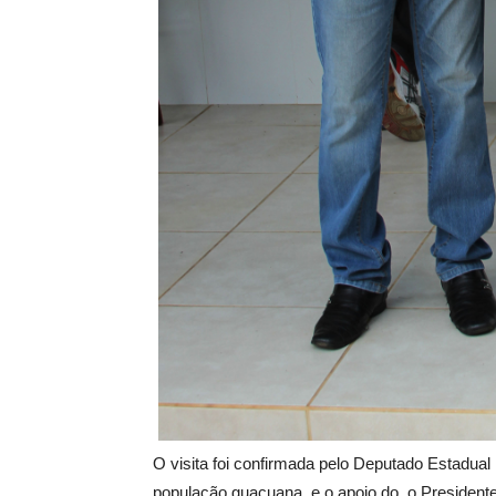
O visita foi confirmada pelo Deputado Estadua
população guaçuana e o apoio do o Presidente