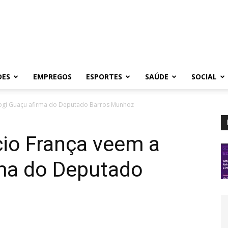
DES
EMPREGOS
ESPORTES
SAÚDE
SOCIAL
ogi Guaçu afirma do Deputado Barros Munhoz
io França veem a
ma do Deputado