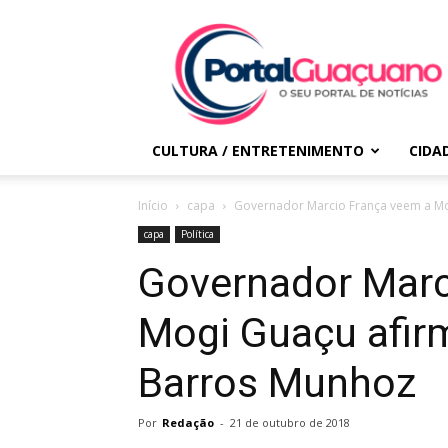
Portal
Guaçuano
CULTURA / ENTRETENIMENTO
CIDA
Início
capa
Governador Marcio França veem a M
capa
Política
Governador Marc
Mogi Guaçu afir
Barros Munhoz
Por
Redação
-
21 de outubro de 2018