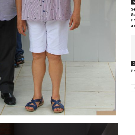
c
Se
Go
Pr
a 
C
Pr