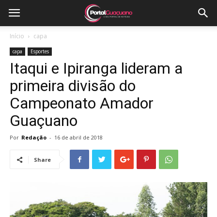
Início
capa
capa
Esportes
Itaqui e Ipiranga lideram a
primeira divisão do
Campeonato Amador
Guaçuano
Por
Redação
-
16 de abril de 2018
Share