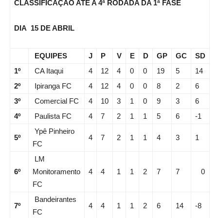
CLASSIFICAÇÃO ATÉ A 4ª RODADA DA 1ª FASE
DIA 15 DE ABRIL
EQUIPES
J
P
V
E
D
GP
GC
SD
1º
CA Itaqui
4
12
4
0
0
19
5
14
2º
Ipiranga FC
4
12
4
0
0
8
2
6
3º
Comercial FC
4
10
3
1
0
9
3
6
4º
Paulista FC
4
7
2
1
1
5
6
-1
Ypê Pinheiro
5º
4
7
2
1
1
4
3
1
FC
LM
6º
Monitoramento
4
4
1
1
2
7
7
0
FC
Bandeirantes
7º
4
4
1
1
2
6
14
-8
FC