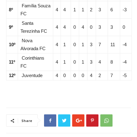
Família Souza
8º
4
4
1
1
2
3
6
-3
FC
Santa
9º
4
4
0
4
0
3
3
0
Terezinha FC
Nova
10º
4
1
0
1
3
7
11
-4
Alvorada FC
Corinthians
11º
4
1
0
1
3
4
8
-4
FC
12º
Juventude
4
0
0
0
4
2
7
-5
Share