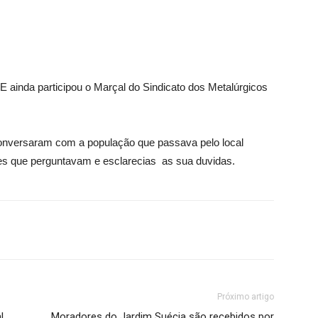
E ainda participou o Marçal do Sindicato dos Metalúrgicos
 conversaram com a população que passava pelo local
s que perguntavam e esclarecias as sua duvidas.
Próximo artigo
l
Moradores do Jardim Suécia são recebidos por