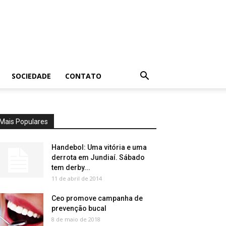
SOCIEDADE
CONTATO
Mais Populares
Handebol: Uma vitória e uma
derrota em Jundiaí. Sábado
tem derby...
11 de abril de 2014
Ceo promove campanha de
prevenção bucal
8 de maio de 2018