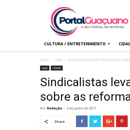
Portal
Guaçuano
CULTURA / ENTRETENIMENTO
CIDA
Início
capa
Sindicalistas levam informativos sobre
capa
cidade
Sindicalistas le
sobre as reformas
Por
Redação
-
5 de junho de 2017
Share