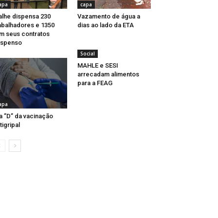
apa
capa
lhe dispensa 230
Vazamento de água a
abalhadores e 1350
dias ao lado da ETA
m seus contratos
uspenso
Social
MAHLE e SESI
arrecadam alimentos
para a FEAG
apa
a ”D” da vacinação
tigripal