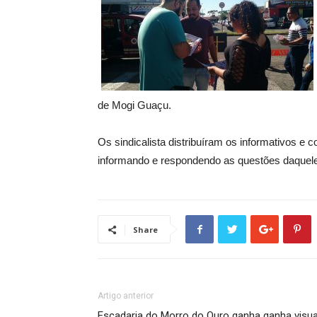
de Mogi Guaçu.
Os sindicalista distribuíram os informativos e
informando e respondendo as questões daquele
Share
Artigo anterior
Escadaria do Morro do Ouro ganha ganha visua