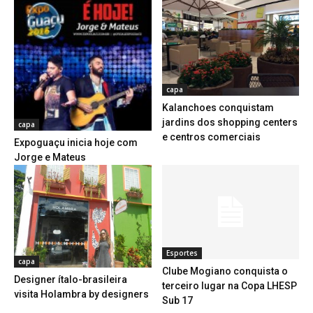
capa
Kalanchoes conquistam
jardins dos shopping centers
capa
e centros comerciais
Expoguaçu inicia hoje com
Jorge e Mateus
Esportes
capa
Clube Mogiano conquista o
Designer ítalo-brasileira
terceiro lugar na Copa LHESP
visita Holambra by designers
Sub 17