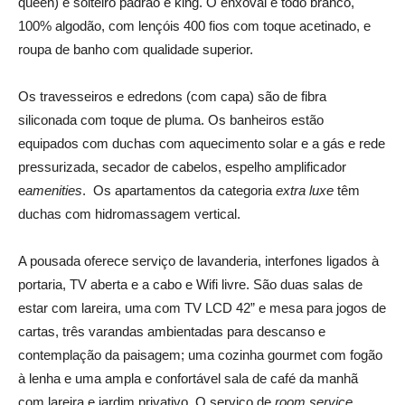
queen) e solteiro padrão e king. O enxoval é todo branco,
100% algodão, com lençóis 400 fios com toque acetinado, e
roupa de banho com qualidade superior.
Os travesseiros e edredons (com capa) são de fibra
siliconada com toque de pluma. Os banheiros estão
equipados com duchas com aquecimento solar e a gás e rede
pressurizada, secador de cabelos, espelho amplificador
e
amenities
. Os apartamentos da categoria
extra luxe
têm
duchas com hidromassagem vertical.
A pousada oferece serviço de lavanderia, interfones ligados à
portaria, TV aberta e a cabo e Wifi livre. São duas salas de
estar com lareira, uma com TV LCD 42” e mesa para jogos de
cartas, três varandas ambientadas para descanso e
contemplação da paisagem; uma cozinha gourmet com fogão
à lenha e uma ampla e confortável sala de café da manhã
com lareira e jardim privativo. O serviço de
room service