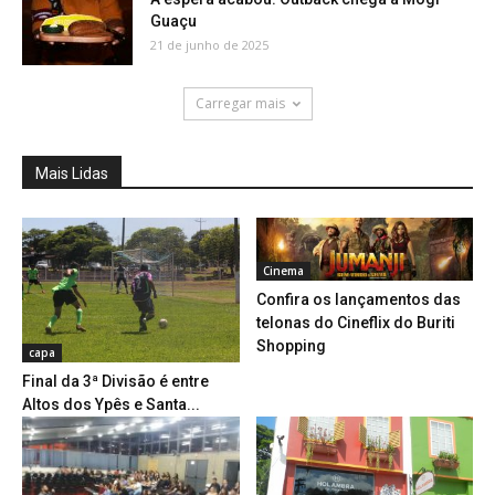
Guaçu
21 de junho de 2025
Carregar mais
Mais Lidas
Cinema
Confira os lançamentos das
telonas do Cineflix do Buriti
Shopping
capa
Final da 3ª Divisão é entre
Altos dos Ypês e Santa...