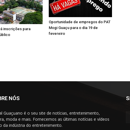
Oportunidade de empregos do PAT
Mogi Guaçu para o dia 19 de
á inscrições para
fevereiro
úblico
BRE NÓS
S
al Guaçuano é o seu site de notícias, entretenimento,
ura, moda e mais. Fornecemos as últimas notícias e vídeos
to da indústria do entretenimento.