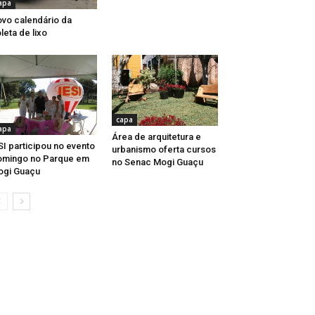
apa
vo calendário da
leta de lixo
capa
apa
Área de arquitetura e
SI participou no evento
urbanismo oferta cursos
omingo no Parque em
no Senac Mogi Guaçu
ogi Guaçu