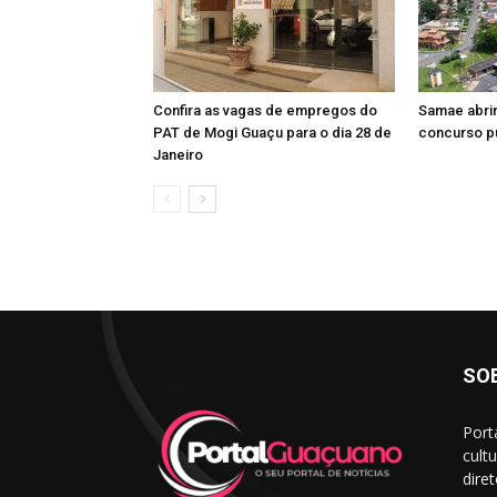
Confira as vagas de empregos do
Samae abrir
PAT de Mogi Guaçu para o dia 28 de
concurso p
Janeiro
SO
Port
cult
dire