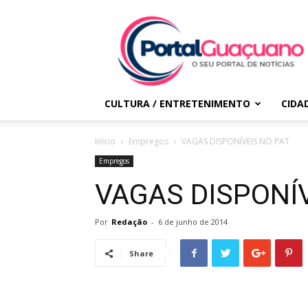
Portal
Guaçuano
CULTURA / ENTRETENIMENTO
CIDA
Início
Empregos
VAGAS DISPONÍVEIS NO PAT
Empregos
VAGAS DISPONÍV
Por
Redação
-
6 de junho de 2014
Share