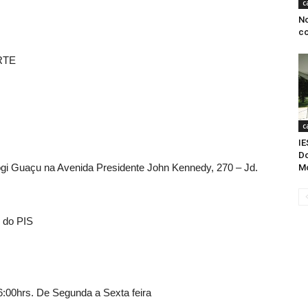
c
No
co
RTE
c
IE
D
gi Guaçu na Avenida Presidente John Kennedy, 270 – Jd.
M
 do PIS
6:00hrs. De Segunda a Sexta feira